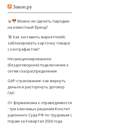
Закон.ру
Можно ли сделать пародию
на известный бренд?
Как заставить маркетплейс
заблокировать карточку товара
с контрафактом?
Несанкционированное
(бездоговорное) подключение к
сетям газораспределения
GAP-страхование: как вернуть
деньги и расторгнуть договор
ГАП
От формализма к справедливости
: три ключевых решения Констит
уционного Суда РФ по трудовым с
порам за II квартал 2026 года