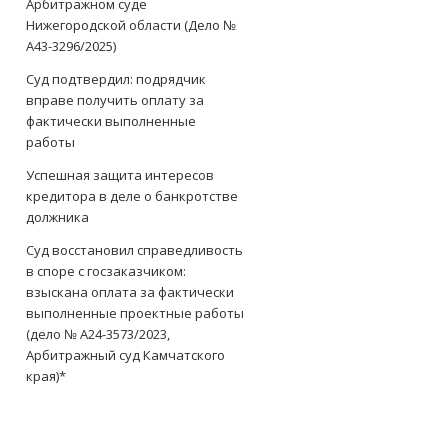
Арбитражном суде
Нижегородской области (Дело №
А43-3296/2025)
Суд подтвердил: подрядчик
вправе получить оплату за
фактически выполненные
работы
Успешная защита интересов
кредитора в деле о банкротстве
должника
Суд восстановил справедливость
в споре с госзаказчиком:
взыскана оплата за фактически
выполненные проектные работы
(дело № А24-3573/2023,
Арбитражный суд Камчатского
края)*