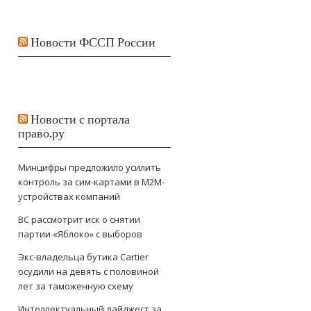
Новости ФССП России
Новости с портала
право.ру
Минцифры предложило усилить
контроль за сим-картами в M2M-
устройствах компаний
ВС рассмотрит иск о снятии
партии «Яблоко» с выборов
Экс-владельца бутика Cartier
осудили на девять с половиной
лет за таможенную схему
Интеллектуальный дайджест за