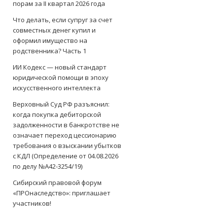
порам за II квартал 2026 года
Что делать, если супруг за счет
совместных денег купил и
оформил имущество на
родственника? Часть 1
ИИ Кодекс — новый стандарт
юридической помощи в эпоху
искусственного интеллекта
Верховный Суд РФ разъяснил:
когда покупка дебиторской
задолженности в банкротстве не
означает переход цессионарию
требования о взыскании убытков
с КДЛ (Определение от 04.08.2026
по делу №А42-3254/19)
Сибирский правовой форум
«ПРОнаследство»: приглашает
участников!