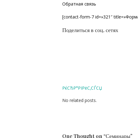
Обратная связь
[contact-form-7 id=»321″ title=»Фор
Поделиться в соц. сетях
РќСЂР°РІРёС‚СЃСЏ
No related posts.
One Thought on “
Семинары
”