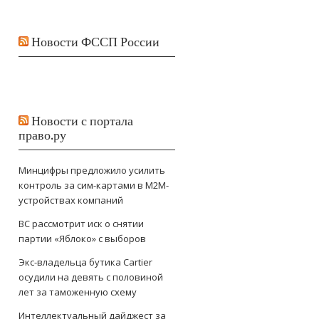
Новости ФССП России
Новости с портала
право.ру
Минцифры предложило усилить
контроль за сим-картами в M2M-
устройствах компаний
ВС рассмотрит иск о снятии
партии «Яблоко» с выборов
Экс-владельца бутика Cartier
осудили на девять с половиной
лет за таможенную схему
Интеллектуальный дайджест за