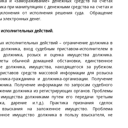
ника и «замораживание» денежных средств на счетах
ка при манипуляциях с денежными средства на счетах и
 уклонения от исполнения решения суда. Обращение
ы электронных денег.
 исполнительных действий.
х исполнительных действий – ограничение должника в
 должника, вход судебным приставом-исполнителем в
 должника, розыск и оценка имущества должника.
еты обычной домашней обстановки, единственное
е должника, имущества, находящегося за рубежом.
приставов средств массовой информации для розыска
ника-гражданина и должника-организации. Получение
жника. Получение информации по запросам судебного
жении должника из регистрирующих органов. Проблемы
 имущества должниками путем его передачи третьим
жа, дарение и.т.д.). Практика признания сделок
е взыскания на заложенное имущество. Проблема
нное имущество должника в пользу взыскателя, не