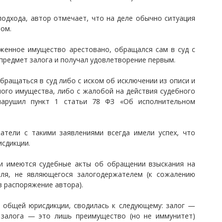
подхода, автор отмечает, что на деле обычно ситуация
ом.
оженное имущество арестовано, обращался сам в суд с
предмет залога и получал удовлетворение первым.
ращаться в суд либо с иском об исключении из описи и
ого имущества, либо с жалобой на действия судебного
 нарушил пункт 1 статьи 78 ФЗ «Об исполнительном
атели с такими заявлениями всегда имели успех, что
исдикции.
ии имеются судебные акты об обращении взыскания на
еля, не являющегося залогодержателем (к сожалению
в распоряжение автора).
 общей юрисдикции, сводилась к следующему: залог —
 залога — это лишь преимущество (но не иммунитет)