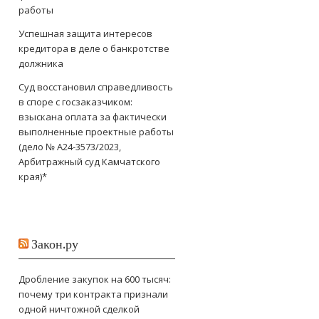
работы
Успешная защита интересов
кредитора в деле о банкротстве
должника
Суд восстановил справедливость
в споре с госзаказчиком:
взыскана оплата за фактически
выполненные проектные работы
(дело № А24-3573/2023,
Арбитражный суд Камчатского
края)*
Закон.ру
Дробление закупок на 600 тысяч:
почему три контракта признали
одной ничтожной сделкой