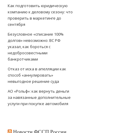
Как подготовить юридическую
компанию к деловому сезону: что
проверить в маркетинге до
сентября
Безусловное «списание 100%
долгов» невозможно: ВС РФ
указал, как бороться с
недобросовестными
банкротчиками
Отказ от иска в апелляции как
способ «аннулировать»
невыгодное решение суда
АО «Рольф»: как вернуть деньги
за навязанные дополнительные
услуги при покупке автомобиля
Новости ФССП России