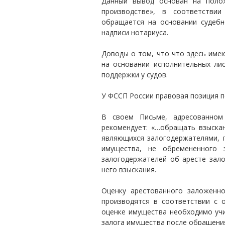
Данный вывод основан на поло
производстве», в соответстви
обращается на основании судебн
надписи нотариуса.
Доводы о том, что что здесь име
на основании исполнительных лис
поддержки у судов.
У ФССП России правовая позиция п
В своем Письме, адресованном 
рекомендует: «…обращать взыскан
являющихся залогодержателями, п
имущества, не обремененного 
залогодержателей об аресте зал
него взыскания.
Оценку арестованного заложенн
производятся в соответствии с 
оценке имущества необходимо уч
залога имущества после обращения 