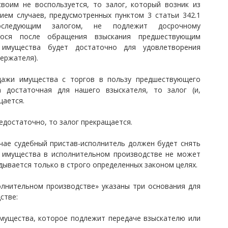
воим не воспользуется, то залог, который возник из
ием случаев, предусмотренных пунктом 3 статьи 342.1
последующим залогом, не подлежит досрочному
гося после обращения взыскания предшествующим
 имущества будет достаточно для удовлетворения
ержателя).
дажи имущества с торгов в пользу предшествующего
а достаточная для нашего взыскателя, то залог (и,
щается.
едостаточно, то залог прекращается.
учае судебный пристав-исполнитель должен будет снять
т имущества в исполнительном производстве не может
адывается только в строго определенных законом целях.
олнительном производстве» указаны три основания для
стве:
имущества, которое подлежит передаче взыскателю или