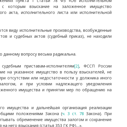
жениях пункта 1 статьи 78 ФЗ «Об исполнительном
и с которым взыскание на заложенное имущество
ого акта, исполнительного листа или исполнительной
ются виду исполнительные производства, возбужденные
тов и судебных актов (судебный приказ), не находили
о данному вопросу весьма радикальна.
судебным приставам-исполнителям
[2]
, ФССП России
ие на указанное имущество в пользу взыскателей, не
ри отсутствии или недостаточности у должника иного
залогом, и при условии надлежащего уведомления
оженного имущества и принятии мер по обращению на
ого имущества и дальнейшая организация реализации
общими положениями Закона (
ч. 3 ст. 78
Закона). При
итывать обременение имущества залогом и сохранение
на него взыскания (статья 353 ГК РФ)…».