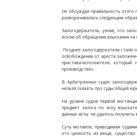
Не обсуждая правильность этого 
разворачивалась следующим образ
Залогодержатель, узнав, что зал
иском об обращении взыскания на 
Позднее залогодержатели стали об
освобождении от ареста заложенн
пристава-исполнителя, который
производстве».
В Арбитражных судах залогодерж
нельзя сказать про суды общей юр
На уровне судов первой инстанц
предмет залога по иску взыскат
данные акты не удалось получить 
Суть мотивов, приводимая судами
это ценность из вещи, существо