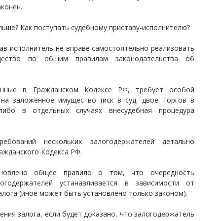
конен.
альше? Как поступать судебному приставу-исполнителю?
тав-исполнитель не вправе самостоятельно реализовать
щество по общим правилам законодательства об
ленные в Гражданском Кодексе РФ, требует особой
на заложенное имущество (иск в суд, двое торгов в
 либо в отдельных случаях внесудебная процедура
ребований нескольких залогодержателей детально
ражданского Кодекса РФ.
ановлено общее правило о том, что очередность
логодержателей устанавливается в зависимости от
лога (иное может быть установлено только законом).
ния залога, если будет доказано, что залогодержатель