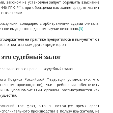
ими, законом не установлен запрет обращать взыскание
 446 ГПК РФ), при обращении взыскания средств хватит
 взыскателям.
исдикции, солидарно с арбитражными судами считала,
нное имущество в данном случае незаконно.
[3]
огодержателя на практике превратилось в иммунитет от
о по притязаниям других кредиторов.
это судебный залог
лла залогового права — «судебный» залог.
ого Кодекса Российской Федерации установлено, что
ительном производстве), чьи требования обеспечены
 иным уполномоченным органом, рассматривается как
мущества.
омнений тот факт, что в настоящее время арест
исполнительного производства в пользу взыскателя, не