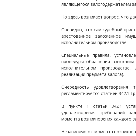
являющегося залогодержателем за
Но здесь возникает вопрос, что д
Очевидно, что сам судебный прис
арестованное заложенное иму
исполнительном производстве.
Специальные правила, установ
процедуры обращения взыскания 
исполнительном производстве,
реализации предмета залога).
Очередность удовлетворения т
регламентируется статьей 342.1 Г
В пункте 1 статьи 342.1 уст
удовлетворения требований за
момента возникновения каждого за
Независимо от момента возникнове