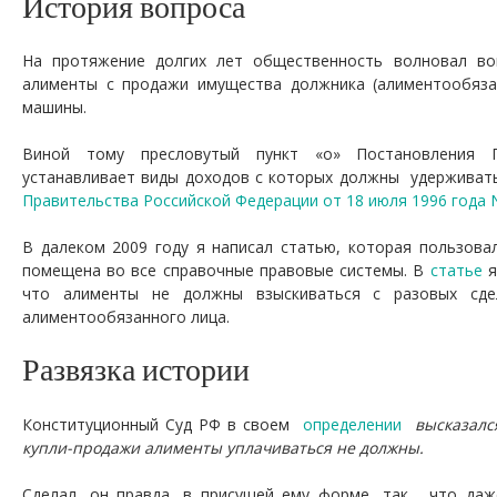
История вопроса
На протяжение долгих лет общественность волновал в
алименты с продажи имущества должника (алиментообяза
машины.
Виной тому пресловутый пункт «о» Постановления П
устанавливает виды доходов с которых должны удерживат
Правительства Российской Федерации от 18 июля 1996 года 
В далеком 2009 году я написал статью, которая пользова
помещена во все справочные правовые системы. В
статье
я
что алименты не должны взыскиваться с разовых сд
алиментообязанного лица.
Развязка истории
Конституционный Суд РФ в своем
определении
высказался
купли-продажи алименты уплачиваться не должны.
Сделал, он правда, в присущей ему форме, так , что да